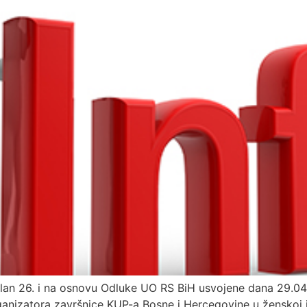
 član 26. i na osnovu Odluke UO RS BiH usvojene dana 29.0
rganizatora završnice KUP-a Bosne i Hercegovine u ženskoj 