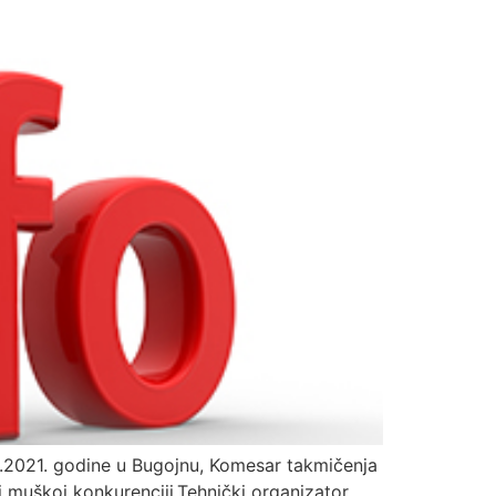
4.2021. godine u Bugojnu, Komesar takmičenja
i muškoj konkurenciji.Tehnički organizator