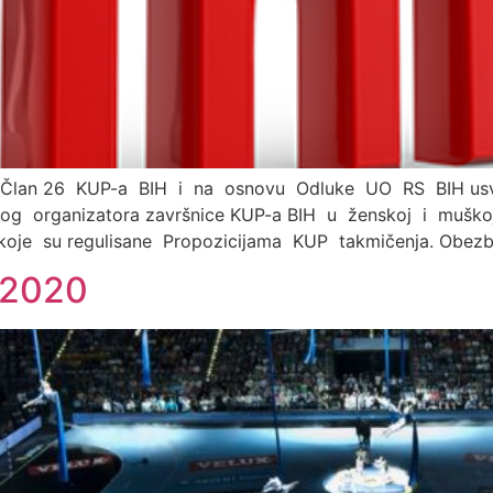
5 i Član 26 KUP-a BIH i na osnovu Odluke UO RS BIH 
kog organizatora završnice KUP-a BIH u ženskoj i muškoj 
je su regulisane Propozicijama KUP takmičenja. Obezbi
/2020