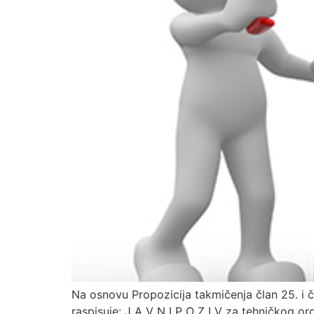
Na osnovu Propozicija takmičenja član 25. i
raspisuje: J A V N I P O Z I V za tehničkog o