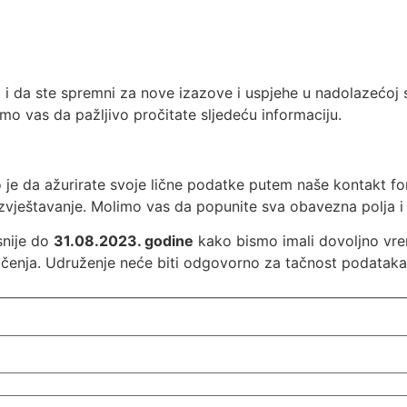
i da ste spremni za nove izazove i uspjehe u nadolazećoj s
mo vas da pažljivo pročitate sljedeću informaciju.
je da ažurirate svoje lične podatke putem naše kontakt fo
vještavanje. Molimo vas da popunite sva obavezna polja i o
snije do
31.08.2023. godine
kako bismo imali dovoljno vr
ičenja. Udruženje neće biti odgovorno za tačnost podataka k