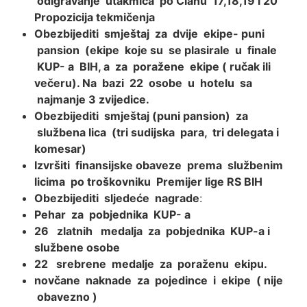
odigravanje utakmica po Članu 17,18,19 i 20
Propozicija tekmičenja
Obezbijediti smještaj za dvije ekipe- puni
pansion (ekipe koje su se plasirale u finale
KUP- a BIH, a za poražene ekipe ( ručak ili
večeru). Na bazi 22 osobe u hotelu sa
najmanje 3 zvijedice.
Obezbijediti smještaj (puni pansion) za
službena lica (tri sudijska para, tri delegata i
komesar)
Izvršiti finansijske obaveze prema službenim
licima po troškovniku Premijer lige RS BIH
Obezbijediti sljedeće nagrade
:
Pehar za pobjednika KUP- a
26 zlatnih medalja za pobjednika KUP-a i
službene osobe
22 srebrene medalje za poraženu ekipu.
novčane naknade za pojedince i ekipe ( nije
obavezno )