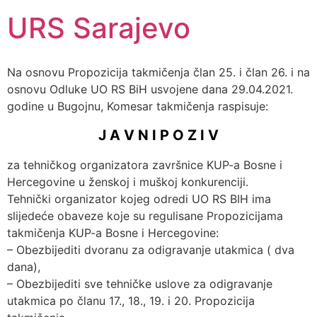
URS Sarajevo
Na osnovu Propozicija takmičenja član 25. i član 26. i na
osnovu Odluke UO RS BiH usvojene dana 29.04.2021.
godine u Bugojnu, Komesar takmičenja raspisuje:
J A V N I P O Z I V
za tehničkog organizatora završnice KUP-a Bosne i
Hercegovine u ženskoj i muškoj konkurenciji.
Tehnički organizator kojeg odredi UO RS BIH ima
slijedeće obaveze koje su regulisane Propozicijama
takmičenja KUP-a Bosne i Hercegovine:
– Obezbijediti dvoranu za odigravanje utakmica ( dva
dana),
– Obezbijediti sve tehničke uslove za odigravanje
utakmica po članu 17., 18., 19. i 20. Propozicija