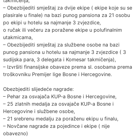
takmičenja,
– Obezbijediti smještaj za dvije ekipe ( ekipe koje su se
plasirale u finale) na bazi punog pansiona za 21 osobu
po ekipi u hotelu sa najmanje 3 zvjezdice,
o ručak ili večeru za poražene ekipe u polufinalnim
utakmicama,
– Obezbijediti smještaj za službene osobe na bazi
punog pansiona u hotelu sa najmanje 3 zvjezdice ( 3
sudijska para, 3 delegata i Komesar takmičenja),
– Izvršiti finansijske obaveze prema sl. osobama prema
troškovniku Premijer lige Bosne i Hercegovine.
Obezbjediti slijedeće nagrade:
– Pehar za osvajača KUP-a Bosne i Hercegovine,
– 25 zlatnih medalja za osvajače KUP-a Bosne i
Hercegovine i službene osobe,
– 21 srebrenu medalju za poraženu ekipu u finalu,
– Novčane nagrade za pojedince i ekipe ( nije
obavezno)