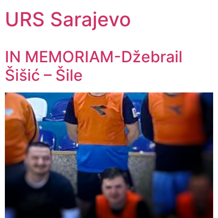
URS Sarajevo
IN MEMORIAM-Džebrail
Šišić – Šile