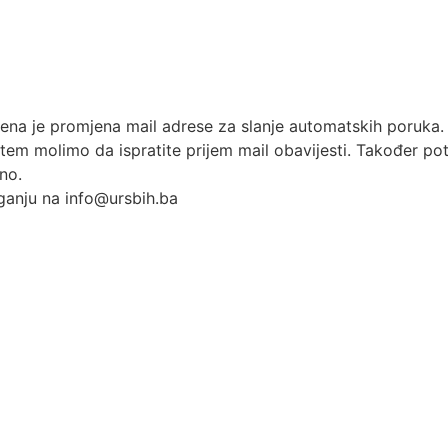
rsena je promjena mail adrese za slanje automatskih poruk
em molimo da ispratite prijem mail obavijesti. Također pot
no.
aganju na info@ursbih.ba