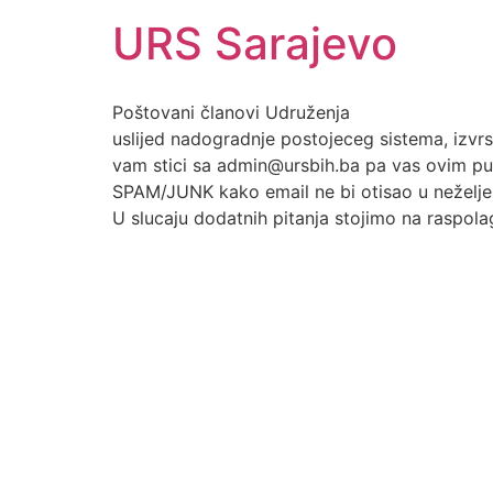
URS Sarajevo
Poštovani članovi Udruženja
uslijed nadogradnje postojeceg sistema, izv
vam stici sa admin@ursbih.ba pa vas ovim put
SPAM/JUNK kako email ne bi otisao u neželje
U slucaju dodatnih pitanja stojimo na raspol