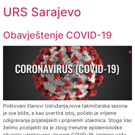
URS Sarajevo
Obavještenje COVID-19
Poštovani članovi Udruženja,nova takmičarska sezona
je sve bliže, a kao uvertira istoj, počelo je vrijeme
odigravanja prijateljskih i pripremih utakmica. Stoga Vas
želimo podsjetiti da je zbog trenutne epidemiološke
situacije uzrokovane virusom COVID-19, iznimno važo