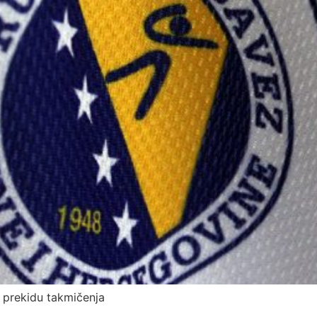
prekidu takmičenja