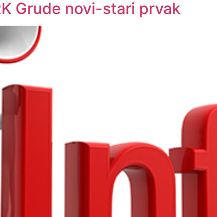
 Grude novi-stari prvak