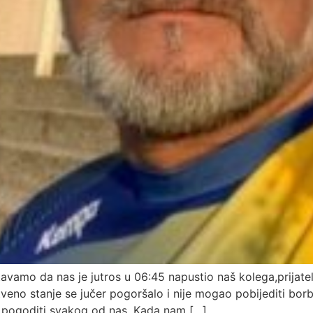
tavamo da nas je jutros u 06:45 napustio naš kolega,prijatel
eno stanje se jučer pogoršalo i nije mogao pobijediti bor
 pogoditi svakog od nas. Kada nam […]