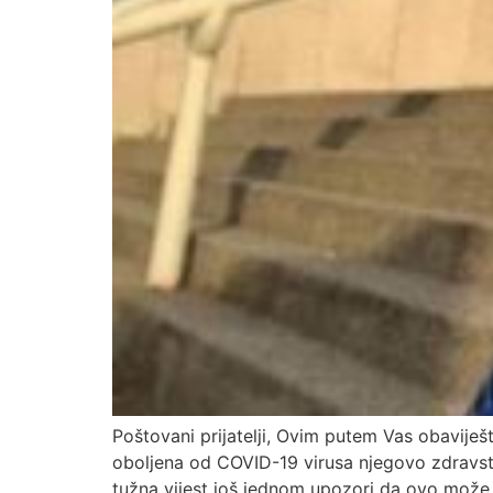
Poštovani prijatelji, Ovim putem Vas obaviješ
oboljena od COVID-19 virusa njegovo zdravstv
tužna vijest još jednom upozori da ovo može