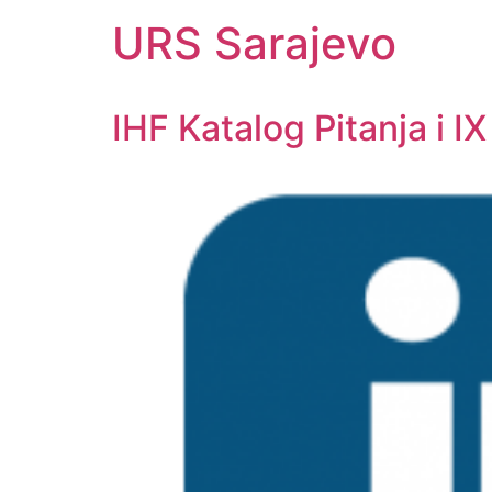
URS Sarajevo
IHF Katalog Pitanja i IX