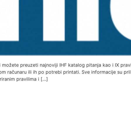
ci možete preuzeti najnoviji IHF katalog pitanja kao i IX pra
om računaru ili ih po potrebi printati. Sve informacije su p
riranim pravilima i […]