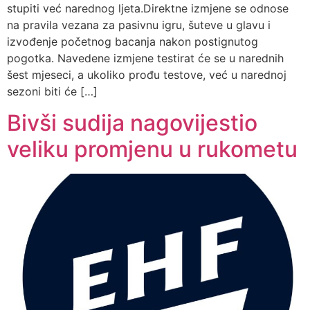
stupiti već narednog ljeta.Direktne izmjene se odnose
na pravila vezana za pasivnu igru, šuteve u glavu i
izvođenje početnog bacanja nakon postignutog
pogotka. Navedene izmjene testirat će se u narednih
šest mjeseci, a ukoliko prođu testove, već u narednoj
sezoni biti će […]
Bivši sudija nagovijestio
veliku promjenu u rukometu