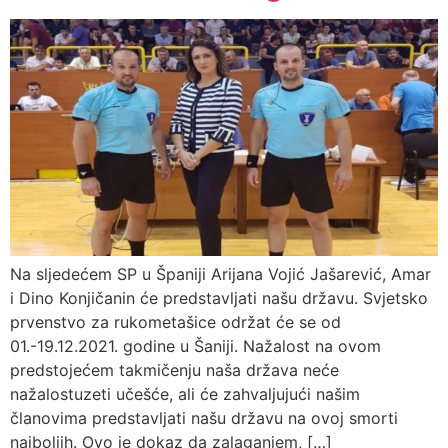
Na sljedećem SP u Španiji Arijana Vojić Jašarević, Amar
i Dino Konjičanin će predstavljati našu državu. Svjetsko
prvenstvo za rukometašice održat će se od
01.-19.12.2021. godine u Šaniji. Nažalost na ovom
predstojećem takmičenju naša država neće
nažalostuzeti učešće, ali će zahvaljujući našim
članovima predstavljati našu državu na ovoj smorti
najboljih. Ovo je dokaz da zalaganjem, […]