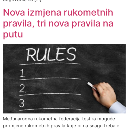
Nova izmjena rukometnih
pravila, tri nova pravila na
putu
Međunarodna rukometna federacija testira moguće
promjene rukometnih pravila koje bi na snagu trebale