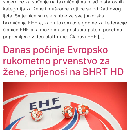
smjernice za suđenje na takmičenjima mlađih starosnih
kategorija za žene i muškarce koji će se održati ovog
ljeta. Smjernice su relevantne za sva juniorska
takmičenja EHF-a, kao i tokom ove godine za federacije
članice EHF-a, a može im se pristupiti putem posebno
pripremljene video platforme. Članovi EHF […]
Danas počinje Evropsko
rukometno prvenstvo za
žene, prijenosi na BHRT HD