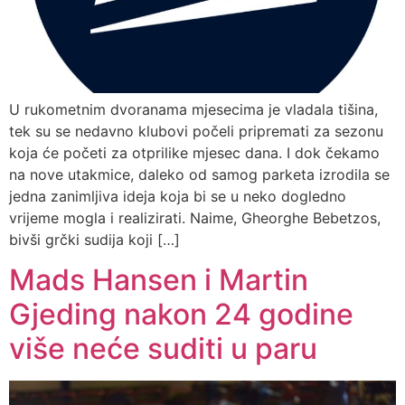
U rukometnim dvoranama mjesecima je vladala tišina,
tek su se nedavno klubovi počeli pripremati za sezonu
koja će početi za otprilike mjesec dana. I dok čekamo
na nove utakmice, daleko od samog parketa izrodila se
jedna zanimljiva ideja koja bi se u neko dogledno
vrijeme mogla i realizirati. Naime, Gheorghe Bebetzos,
bivši grčki sudija koji […]
Mads Hansen i Martin
Gjeding nakon 24 godine
više neće suditi u paru