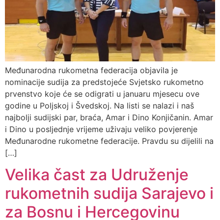
Međunarodna rukometna federacija objavila je
nominacije sudija za predstojeće Svjetsko rukometno
prvenstvo koje će se odigrati u januaru mjesecu ove
godine u Poljskoj i Švedskoj. Na listi se nalazi i naš
najbolji sudijski par, braća, Amar i Dino Konjičanin. Amar
i Dino u posljednje vrijeme uživaju veliko povjerenje
Međunarodne rukometne federacije. Pravdu su dijelili na
[…]
Velika čast za Udruženje
rukometnih sudija Sarajevo i
za Bosnu i Hercegovinu