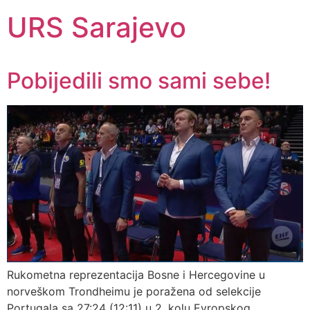
URS Sarajevo
Pobijedili smo sami sebe!
Rukometna reprezentacija Bosne i Hercegovine u
norveškom Trondheimu je poražena od selekcije
Portugala sa 27:24 (12:11) u 2. kolu Evropskog