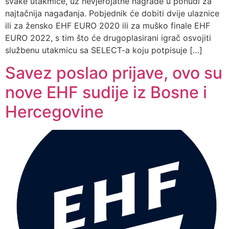
svake utakmice, uz nevjerojatne nagrade u ponudi za
najtačnija nagađanja. Pobjednik će dobiti dvije ulaznice
ili za žensko EHF EURO 2020 ili za muško finale EHF
EURO 2022, s tim što će drugoplasirani igrač osvojiti
službenu utakmicu sa SELECT-a koju potpisuje […]
Savez poslao prijave, ovo su
nove EHF sudije iz Bosne i
Hercegovine