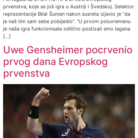
prvenstva, koje se još igra u Austriji i Švedskoj. Selektor
reprezentacije Bilal Šuman nakon susreta izjavio je “da
je naš tim sam sebe pobijedio”. “U prvom poluvremenu
je naša igra funkcionisala odlično postizali smo lagana
[…]
Uwe Gensheimer pocrvenio
prvog dana Evropskog
prvenstva