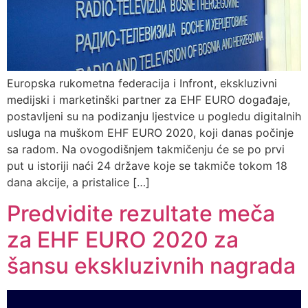
Europska rukometna federacija i Infront, ekskluzivni
medijski i marketinški partner za EHF EURO događaje,
postavljeni su na podizanju ljestvice u pogledu digitalnih
usluga na muškom EHF EURO 2020, koji danas počinje
sa radom. Na ovogodišnjem takmičenju će se po prvi
put u istoriji naći 24 države koje se takmiče tokom 18
dana akcije, a pristalice […]
Predvidite rezultate meča
za EHF EURO 2020 za
šansu ekskluzivnih nagrada