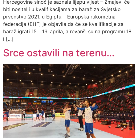
Hercegovine sinoć je saznala lijepu vijest – Zmajevi će
biti nositelji u kvalifikacijama za baraž za Svjetsko
prvenstvo 2021. u Egiptu. Europska rukometna
federacija (EHF) je objavila da će se kvalifikacije za
baraž igrati 15. i 16. aprila, a revanši su na programu 18.
i […]
Srce ostavili na terenu…