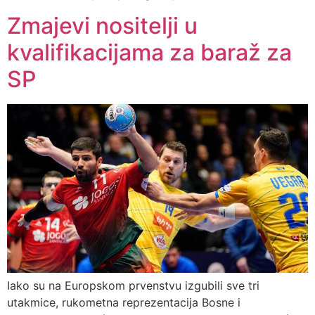
Zmajevi nositelji u
kvalifikacijama za baraž za
SP
Iako su na Europskom prvenstvu izgubili sve tri
utakmice, rukometna reprezentacija Bosne i