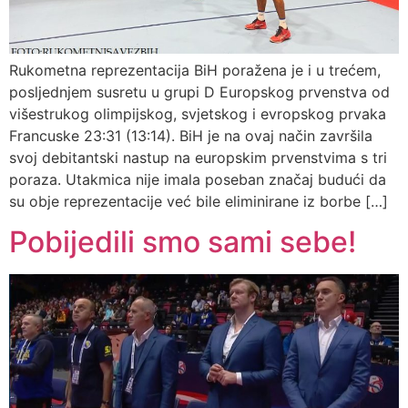
Rukometna reprezentacija BiH poražena je i u trećem,
posljednjem susretu u grupi D Europskog prvenstva od
višestrukog olimpijskog, svjetskog i evropskog prvaka
Francuske 23:31 (13:14). BiH je na ovaj način završila
svoj debitantski nastup na europskim prvenstvima s tri
poraza. Utakmica nije imala poseban značaj budući da
su obje reprezentacije već bile eliminirane iz borbe […]
Pobijedili smo sami sebe!