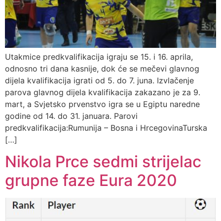
Utakmice predkvalifikacija igraju se 15. i 16. aprila,
odnosno tri dana kasnije, dok će se mečevi glavnog
dijela kvalifikacija igrati od 5. do 7. juna. Izvlačenje
parova glavnog dijela kvalifikacija zakazano je za 9.
mart, a Svjetsko prvenstvo igra se u Egiptu naredne
godine od 14. do 31. januara. Parovi
predkvalifikacija:Rumunija – Bosna i HrcegovinaTurska
[…]
Nikola Prce sedmi strijelac
grupne faze Eura 2020