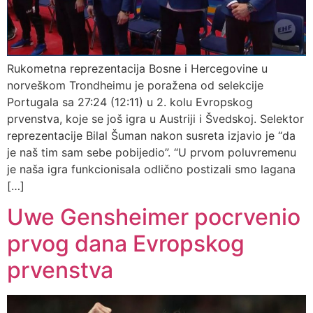
Rukometna reprezentacija Bosne i Hercegovine u
norveškom Trondheimu je poražena od selekcije
Portugala sa 27:24 (12:11) u 2. kolu Evropskog
prvenstva, koje se još igra u Austriji i Švedskoj. Selektor
reprezentacije Bilal Šuman nakon susreta izjavio je “da
je naš tim sam sebe pobijedio”. “U prvom poluvremenu
je naša igra funkcionisala odlično postizali smo lagana
[…]
Uwe Gensheimer pocrvenio
prvog dana Evropskog
prvenstva