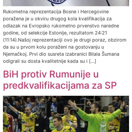
Rukometna reprezentacija Bosne i Hercegovine
poražena je u okviru drugog kola kvalifikacija za
odlazak na Evropsko rukometno prvenstvo naredne
godine, od selekcije Estonije, rezultatom 24:21
(11:14).Našoj reprezentaciji ovo je drugi poraz, obzirom
da su u prvom kolu poraženi na gostovanju u
Njemačkoj. Prvi dio susreta izabranici Bilala Šumana
odigrali su dosta kvalitetnije kada su i […]
BiH protiv Rumunije u
predkvalifikacijama za SP