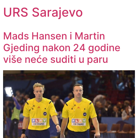
URS Sarajevo
Mads Hansen i Martin
Gjeding nakon 24 godine
više neće suditi u paru