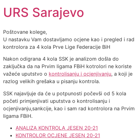
URS Sarajevo
Poštovane kolege,
U nastavku Vam dostavljamo ocjene kao i pregled i rad
kontrolora za 4 kola Prve Lige Federacije BiH
Nakon odigrana 4 kola SSK je analizom došla do
zaključka da na Prvim ligama FBiH kotrolori ne koriste
važeće uputstvo o
kontrolisanju i ocjenjivanju
, a koji je
razlog velikih grešaka u pisanju kontrola.
SSK najavljuje da će u potpunosti počevši od 5 kola
početi primjenjivati uputstva o kontrolisanju i
ocjenjivanju,sankcije, kao i sam rad kontrolora na Prvim
ligama FBiH.
ANALIZA KONTROLA JESEN 20-21
KONTROLOR OCJENE JESEN 20-21