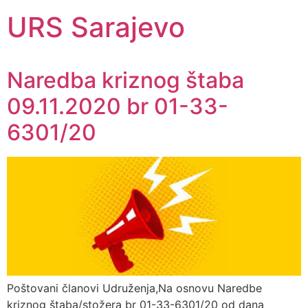
URS Sarajevo
Naredba kriznog štaba
09.11.2020 br 01-33-
6301/20
Poštovani članovi Udruženja,Na osnovu Naredbe
kriznog štaba/stožera br 01-33-6301/20 od dana