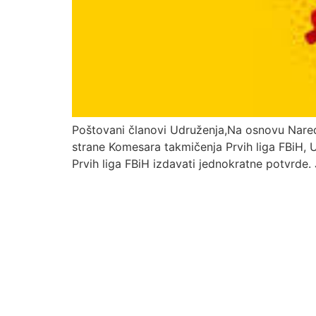
Poštovani članovi Udruženja,Na osnovu Nare
strane Komesara takmičenja Prvih liga FBiH, 
Prvih liga FBiH izdavati jednokratne potvrde.