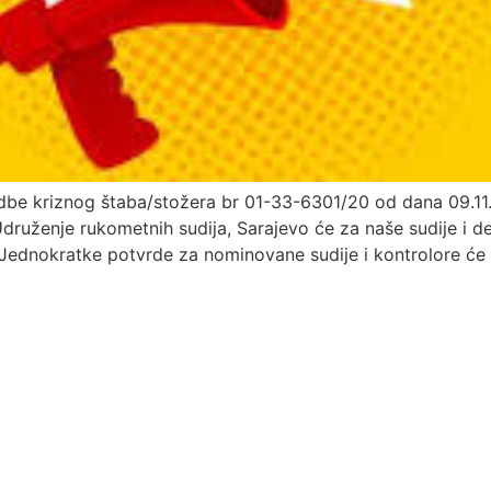
dbe kriznog štaba/stožera br 01-33-6301/20 od dana 09.11
Udruženje rukometnih sudija, Sarajevo će za naše sudije i 
 Jednokratke potvrde za nominovane sudije i kontrolore će 