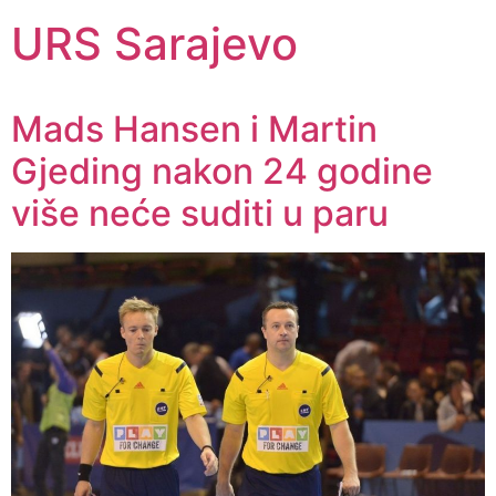
URS Sarajevo
Mads Hansen i Martin
Gjeding nakon 24 godine
više neće suditi u paru