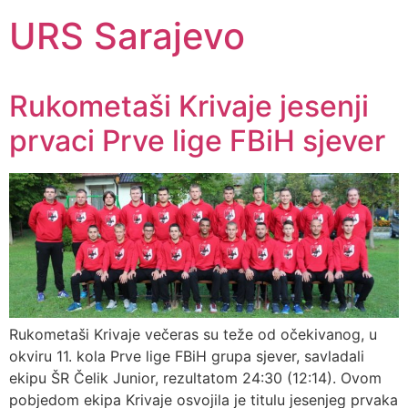
URS Sarajevo
Rukometaši Krivaje jesenji
prvaci Prve lige FBiH sjever
Rukometaši Krivaje večeras su teže od očekivanog, u
okviru 11. kola Prve lige FBiH grupa sjever, savladali
ekipu ŠR Čelik Junior, rezultatom 24:30 (12:14). Ovom
pobjedom ekipa Krivaje osvojila je titulu jesenjeg prvaka