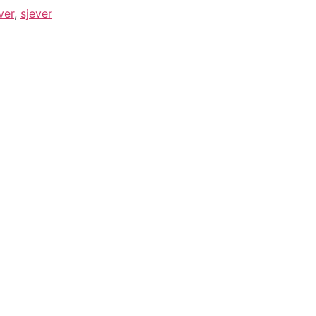
ver
,
sjever