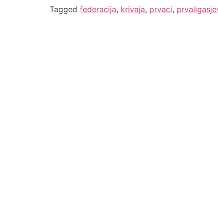
Tagged
federacija
,
krivaja
,
prvaci
,
prvaligasje