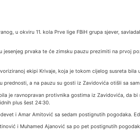
nog, u okviru 11. kola Prve lige FBiH grupa sjever, savladal
lu jesenjeg prvaka te će zimsku pauzu prezimiti na prvoj po
oriziranoj ekipi Krivaje, koja je tokom cijelog susreta bila 
u prednosti, a na pauzu su gosti iz Zavidovića otišli sa sa
ila je ravnopravan protivnika gostima iz Zavidovića, da bi r
idnih plus šest 24:30.
sa devet i Amar Amitović sa sedam postignutih pogodaka. Ed
rtinović i Muhamed Ajanović sa po pet postignutih pogodaka