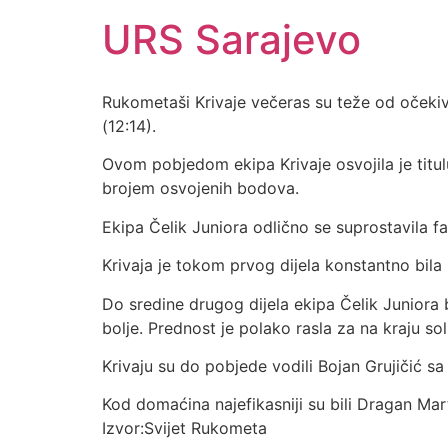
URS Sarajevo
Rukometaši Krivaje večeras su teže od očekiva
(12:14).
Ovom pobjedom ekipa Krivaje osvojila je titu
brojem osvojenih bodova.
Ekipa Čelik Juniora odlično se suprostavila fav
Krivaja je tokom prvog dijela konstantno bila 
Do sredine drugog dijela ekipa Čelik Juniora b
bolje. Prednost je polako rasla za na kraju sol
Krivaju su do pobjede vodili Bojan Grujičić 
Kod domaćina najefikasniji su bili Dragan Ma
Izvor:Svijet Rukometa