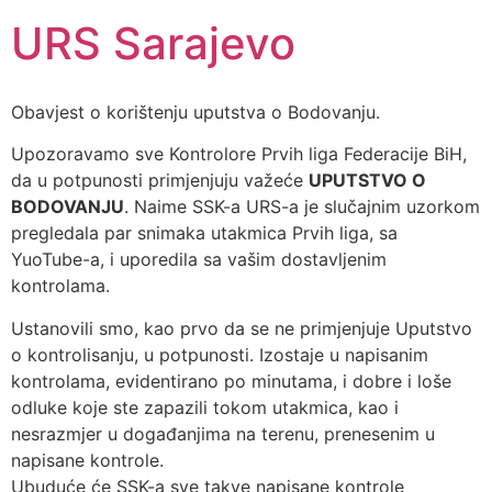
URS Sarajevo
Obavjest o korištenju uputstva o Bodovanju.
Upozoravamo sve Kontrolore Prvih liga Federacije BiH,
da u potpunosti primjenjuju važeće
UPUTSTVO O
BODOVANJU
. Naime SSK-a URS-a je slučajnim uzorkom
pregledala par snimaka utakmica Prvih liga, sa
YuoTube-a, i uporedila sa vašim dostavljenim
kontrolama.
Ustanovili smo, kao prvo da se ne primjenjuje Uputstvo
o kontrolisanju, u potpunosti. Izostaje u napisanim
kontrolama, evidentirano po minutama, i dobre i loše
odluke koje ste zapazili tokom utakmica, kao i
nesrazmjer u događanjima na terenu, prenesenim u
napisane kontrole.
Ubuduće će SSK-a sve takve napisane kontrole