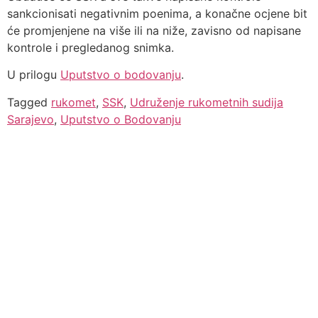
sankcionisati negativnim poenima, a konačne ocjene bit
će promjenjene na više ili na niže, zavisno od napisane
kontrole i pregledanog snimka.
U prilogu
Uputstvo o bodovanju
.
Tagged
rukomet
,
SSK
,
Udruženje rukometnih sudija
Sarajevo
,
Uputstvo o Bodovanju