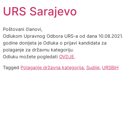
URS Sarajevo
Poštovani članovi,
Odlukom Upravnog Odbora URS-a od dana 10.08.2021.
godine donijeta je Odluka o prijavi kandidata za
polaganje za državnu kategoriju.
Odluku možete pogledati
OVDJE
.
Tagged
Polaganje državna kategorija
,
Sudije
,
URSBiH