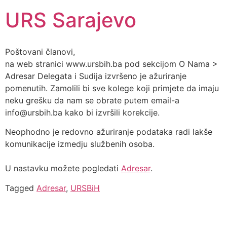
URS Sarajevo
Poštovani članovi,
na web stranici www.ursbih.ba pod sekcijom O Nama >
Adresar Delegata i Sudija izvršeno je ažuriranje
pomenutih. Zamolili bi sve kolege koji primjete da imaju
neku grešku da nam se obrate putem email-a
info@ursbih.ba kako bi izvršili korekcije.
Neophodno je redovno ažuriranje podataka radi lakše
komunikacije izmedju službenih osoba.
U nastavku možete pogledati
Adresar
.
Tagged
Adresar
,
URSBiH