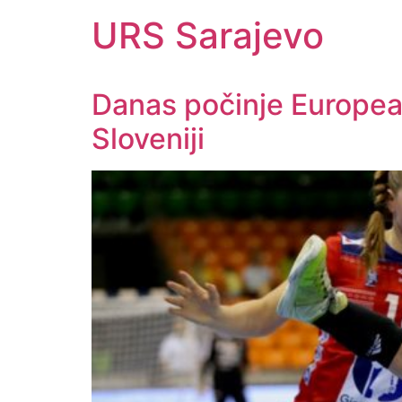
URS Sarajevo
Danas počinje Europea
Sloveniji