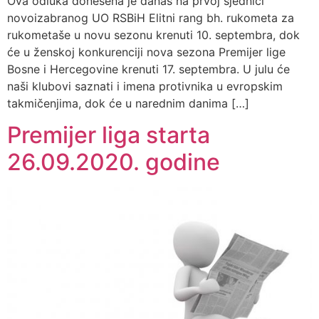
Ova odluka donešena je danas na prvoj sjednici
novoizabranog UO RSBiH Elitni rang bh. rukometa za
rukometaše u novu sezonu krenuti 10. septembra, dok
će u ženskoj konkurenciji nova sezona Premijer lige
Bosne i Hercegovine krenuti 17. septembra. U julu će
naši klubovi saznati i imena protivnika u evropskim
takmičenjima, dok će u narednim danima […]
Premijer liga starta
26.09.2020. godine