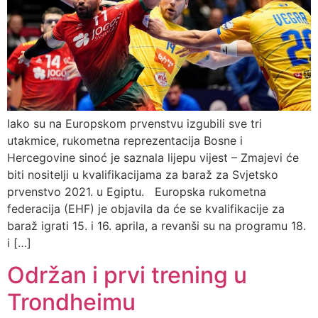
Iako su na Europskom prvenstvu izgubili sve tri
utakmice, rukometna reprezentacija Bosne i
Hercegovine sinoć je saznala lijepu vijest – Zmajevi će
biti nositelji u kvalifikacijama za baraž za Svjetsko
prvenstvo 2021. u Egiptu. Europska rukometna
federacija (EHF) je objavila da će se kvalifikacije za
baraž igrati 15. i 16. aprila, a revanši su na programu 18.
i […]
Održan i prvi trening u
Trondheimu