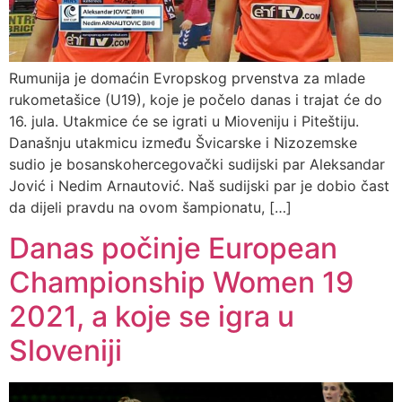
Rumunija je domaćin Evropskog prvenstva za mlade
rukometašice (U19), koje je počelo danas i trajat će do
16. jula. Utakmice će se igrati u Mioveniju i Piteštiju.
Današnju utakmicu između Švicarske i Nizozemske
sudio je bosanskohercegovački sudijski par Aleksandar
Jović i Nedim Arnautović. Naš sudijski par je dobio čast
da dijeli pravdu na ovom šampionatu, […]
Danas počinje European
Championship Women 19
2021, a koje se igra u
Sloveniji