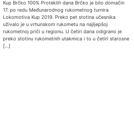
Kup Brčko 100% Proteklih dana Brčko je bilo domačin
17. po redu Međunarodnog rukometnog turnira
Lokomotiva Kup 2019. Preko pet stotina učesnika
uživalo je u vrhunskom rukometu na najljepšoj
rukometnoj priči u regionu. U četiri dana odigrano je
preko stotinu rukometnih utakmica i to u četiri starosne
[…]