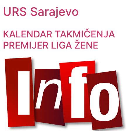
URS Sarajevo
KALENDAR TAKMIČENJA
PREMIJER LIGA ŽENE