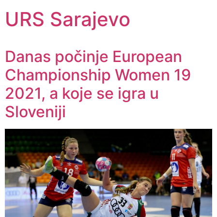
URS Sarajevo
Danas počinje European
Championship Women 19
2021, a koje se igra u
Sloveniji