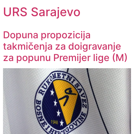
URS Sarajevo
Dopuna propozicija
takmičenja za doigravanje
za popunu Premijer lige (M)