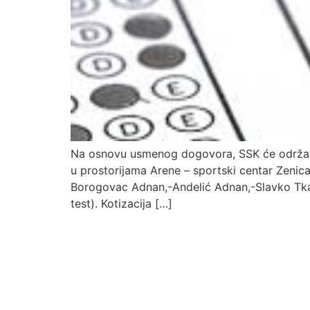
Na osnovu usmenog dogovora, SSK će održati p
u prostorijama Arene – sportski centar Zenic
Borogovac Adnan,-Andelić Adnan,-Slavko Tkače
test). Kotizacija […]