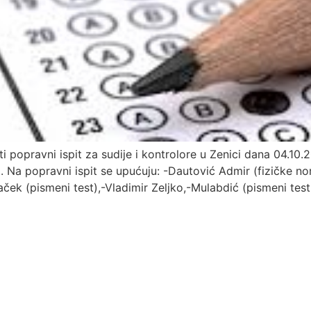
opravni ispit za sudije i kontrolore u Zenici dana 04.10.
a. Na popravni ispit se upućuju: -Dautović Admir (fizičke 
k (pismeni test),-Vladimir Zeljko,-Mulabdić (pismeni test