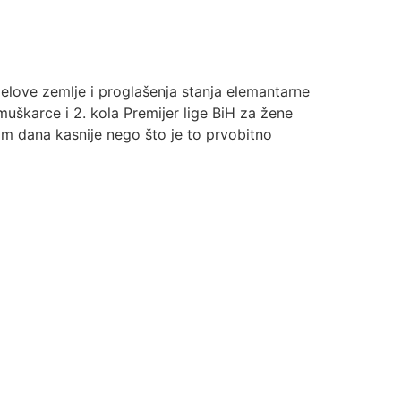
elove zemlje i proglašenja stanja elemantarne
uškarce i 2. kola Premijer lige BiH za žene
am dana kasnije nego što je to prvobitno