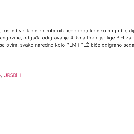
 usljed velikih elementarnih nepogoda koje su pogodile dij
egovine, odgađa odigravanje 4. kola Premijer lige BiH za m
du sa ovim, svako naredno kolo PLM i PLŽ biće odigrano sed
o
,
URSBiH