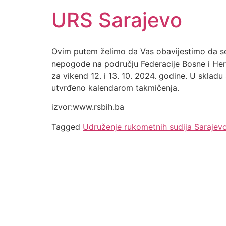
URS Sarajevo
Ovim putem želimo da Vas obavijestimo da se,
nepogode na području Federacije Bosne i Herc
za vikend 12. i 13. 10. 2024. godine. U skla
utvrđeno kalendarom takmičenja.
izvor:www.rsbih.ba
Tagged
Udruženje rukometnih sudija Sarajev