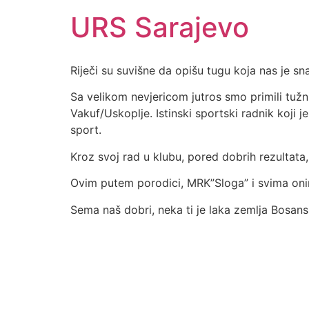
URS Sarajevo
Riječi su suvišne da opišu tugu koja nas je sn
Sa velikom nevjericom jutros smo primili tuž
Vakuf/Uskoplje. Istinski sportski radnik koji j
sport.
Kroz svoj rad u klubu, pored dobrih rezultata,
Ovim putem porodici, MRK”Sloga” i svima oni
Sema naš dobri, neka ti je laka zemlja Bosanska