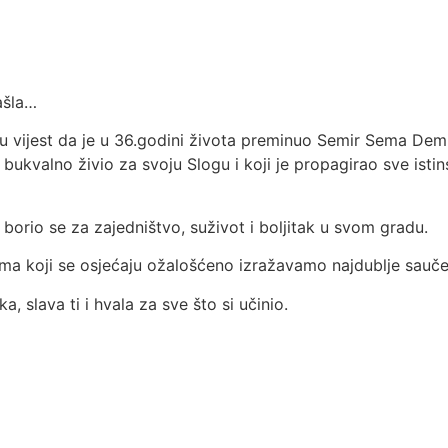
ašla…
nu vijest da je u 36.godini života preminuo Semir Sema De
e bukvalno živio za svoju Slogu i koji je propagirao sve isti
 borio se za zajedništvo, suživot i boljitak u svom gradu.
ma koji se osjećaju ožalošćeno izražavamo najdublje sauče
, slava ti i hvala za sve što si učinio.