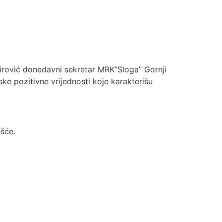
mirović donedavni sekretar MRK”Sloga” Gornji
nske pozitivne vrijednosti koje karakterišu
šće.