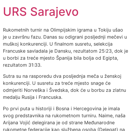
URS Sarajevo
Rukometnih turnir na Olimpijskim igrama u Tokiju ušao
je u završnu fazu. Danas su odigrani posljednji mečevi u
muškoj konkurenciji. U finalnom susretu, selekcija
Francuske savladala je Dansku, rezultatom 25:23, dok je
u borbi za treće mjesto Španija bila bolja od Egipta,
rezultatom 31:33.
Sutra su na rasporedu dva posljednja meča u ženskoj
konkurenciji. U susretu za treće mjesto snage će
odmjeriti Norveška i Švedska, dok će u borbu za zlatnu
medalju Rusija i Francuska.
Po prvi puta u historiji i Bosna i Hercegovina je imala
svog predstavnika na rukometnom turniru. Naime, naša
Arijana Vojić delegirana je od strane Međunarodne
rukometne federacije kao službena osoba (Delegat) na