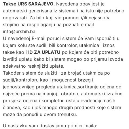
Takse URS SARAJEVO
. Navedena obavijest je
automatski generisana iz sistema i na istu nije potrebno
odgovarati. Za bilo koji vid pomoci i/ili nejasnoća
stojimo na raspolaganju na poznati e mail
info@ursbih.ba.
U navedenoj E-mail poruci sistem će Vam isporučiti u
kojem kolu ste sudili bili kontrolor, utakmica i iznos
takse kao i
ID ZA UPLATU
po kojem će biti potrebno
izvršiti uplatu kako bi sistem mogao po prijemu Izvoda
adekvatno rasknjižiti uplate.
Također sistem će služiti i za brojać utakmica po
sudiji/kontroloru kao i mogućnost brzeg i
jednostavnijeg pregleda utakmica,sortiranje ocjena od
najveće prema najmanjoj i obratno, automatski izračun
prosjeka ocjena i kompletnu ostalu evidenciju naših
članova, kao i još mnogo drugih prednosti koje sistem
moze da ponudi u ovom trenutku.
U nastavku vam dostavljamo primjer maila: