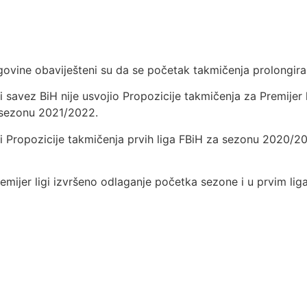
cegovine obaviješteni su da se početak takmičenja prolongi
savez BiH nije usvojio Propozicije takmičenja za Premijer
a sezonu 2021/2022.
 Propozicije takmičenja prvih liga FBiH za sezonu 2020/20
mijer ligi izvršeno odlaganje početka sezone i u prvim li