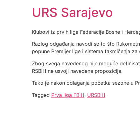
URS Sarajevo
Klubovi iz prvih liga Federacije Bosne i Her
Razlog odgađanja navodi se to što Rukometni 
popune Premijer lige i sistema takmičenja z
Zbog svega navedenog nije moguće definisati
RSBiH ne usvoji navedene propozicije.
Tako je nakon odlaganja početka sezone u Pre
Tagged
Prva liga FBiH
,
URSBiH