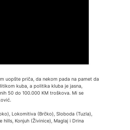
dnom uopšte priča, da nekom pada na pamet da
tikom kuba, a politika kluba je jasna,
datnih 50 do 100.000 KM troškova. Mi se
ović.
oko), Lokomitiva (Brčko), Sloboda (Tuzla),
hills, Konjuh (Živinice), Maglaj i Drina