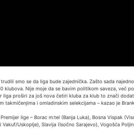
o, trudili smo se da liga bude zajednička. Zašto sada naje
20 klubova. Nije moje da se bavim politikom saveza, već poli
r liga proširi za još nova četiri kluba za klub to znači do
m takmičenjima i omladinskim selekcijama – kazao je Brank
remijer lige – Borac m:tel (Banja Luka), Bosna Vispak (Vis
 Vakuf/Uskoplje), Slavija (Isočno Sarajevo), Vogošća Poljine 