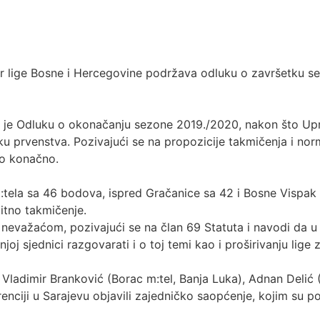
 lige Bosne i Hercegovine podržava odluku o završetku s
io je Odluku o okonačanju sezone 2019./2020, nakon što U
ku prvenstva. Pozivajući se na propozicije takmičenja i nor
ao konačno.
 m:tela sa 46 bodova, ispred Gračanice sa 42 i Bosne Vispak
litno takmičenje.
nevažaćom, pozivajući se na član 69 Statuta i navodi da 
oj sjednici razgovarati i o toj temi kao i proširivanju lige
Vladimir Branković (Borac m:tel, Banja Luka), Adnan Delić 
renciji u Sarajevu objavili zajedničko saopćenje, kojim su p