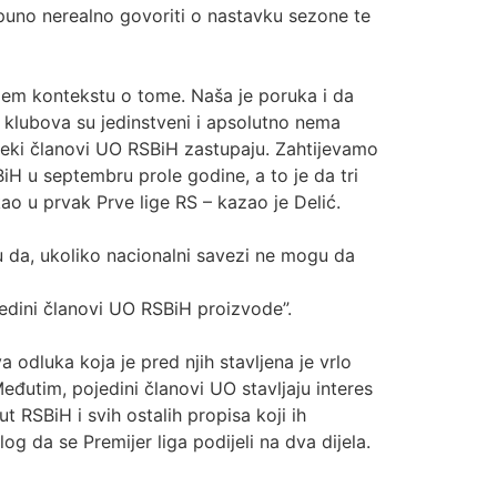
tpuno nerealno govoriti o nastavku sezone te
ljem kontekstu o tome. Naša je poruka i da
2 klubova su jedinstveni i apsolutno nema
 neki članovi UO RSBiH zastupaju. Zahtijevamo
iH u septembru prole godine, a to je da tri
kao u prvak Prve lige RS – kazao je Delić.
u da, ukoliko nacionalni savezi ne mogu da
jedini članovi UO RSBiH proizvode”.
odluka koja je pred njih stavljena je vrlo
Međutim, pojedini članovi UO stavljaju interes
 RSBiH i svih ostalih propisa koji ih
og da se Premijer liga podijeli na dva dijela.