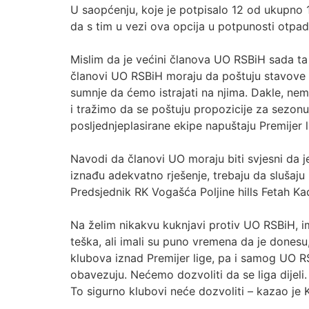
U saopćenju, koje je potpisalo 12 od ukupno 1
da s tim u vezi ova opcija u potpunosti otpada
Mislim da je većini članova UO RSBiH sada ta
članovi UO RSBiH moraju da poštuju stavove klu
sumnje da ćemo istrajati na njima. Dakle, nem
i tražimo da se poštuju propozicije za sezonu
posljednjeplasirane ekipe napuštaju Premijer l
Navodi da članovi UO moraju biti svjesni da 
iznađu adekvatno rješenje, trebaju da slušaju 
Predsjednik RK Vogašća Poljine hills Fetah Ka
Na želim nikakvu kuknjavi protiv UO RSBiH, im
teška, ali imali su puno vremena da je donesu,
klubova iznad Premijer lige, pa i samog UO RS
obavezuju. Nećemo dozvoliti da se liga dijeli. 
To sigurno klubovi neće dozvoliti – kazao je K