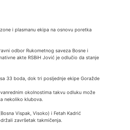
ezone i plasmanu ekipa na osnovu poretka
pravni odbor Rukometnog saveza Bosne i
mativne akte RSBiH Jović je odlučio da stanje
 sa 33 boda, dok tri posljednje ekipe Goražde
u vanrednim okolnostima takvu odluku može
 za nekoliko klubova.
(Bosna Vispak, Visoko) i Fetah Kadrić
održali završetak takmičenja.