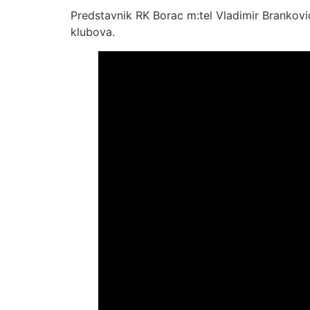
Predstavnik RK Borac m:tel Vladimir Branković 
klubova.