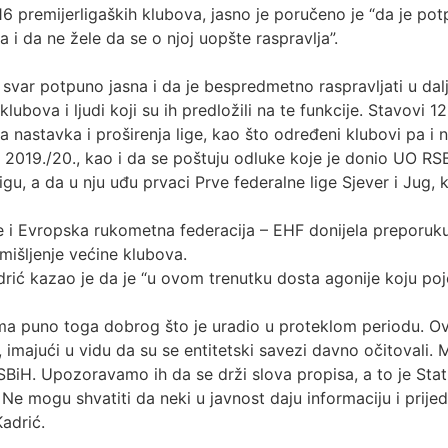
6 premijerligaških klubova, jasno je poručeno je “da je po
 i da ne žele da se o njoj uopšte raspravlja”.
 svar potpuno jasna i da je bespredmetno raspravljati u da
bova i ljudi koji su ih predložili na te funkcije. Stavovi 1
a nastavka i proširenja lige, kao što određeni klubovi pa i
 2019./20., kao i da se poštuju odluke koje je donio UO RSB
igu, a da u nju uđu prvaci Prve federalne lige Sjever i Jug, 
je i Evropska rukometna federacija – EHF donijela preporuk
mišljenje većine klubova.
drić kazao je da je “u ovom trenutku dosta agonije koju po
a puno toga dobrog što je uradio u proteklom periodu. Ova 
 imajući u vidu da su se entitetski savezi davno očitovali. 
BiH. Upozoravamo ih da se drži slova propisa, a to je Statut
Ne mogu shvatiti da neki u javnost daju informaciju i prijedl
adrić.