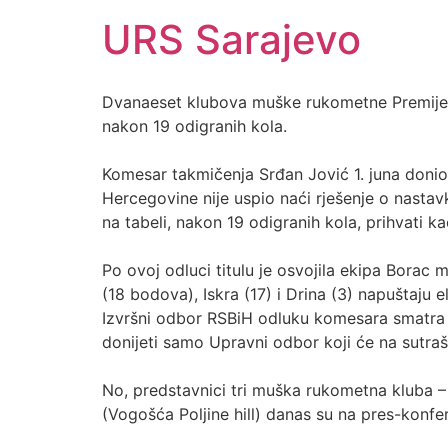
URS Sarajevo
Dvanaeset klubova muške rukometne Premijer
nakon 19 odigranih kola.
Komesar takmičenja Srđan Jović 1. juna don
Hercegovine nije uspio naći rješenje o nastav
na tabeli, nakon 19 odigranih kola, prihvati k
Po ovoj odluci titulu je osvojila ekipa Borac
(18 bodova), Iskra (17) i Drina (3) napuštaju e
Izvršni odbor RSBiH odluku komesara smatra 
donijeti samo Upravni odbor koji će na sutrašnj
No, predstavnici tri muška rukometna kluba – 
(Vogošća Poljine hill) danas su na pres-konfe