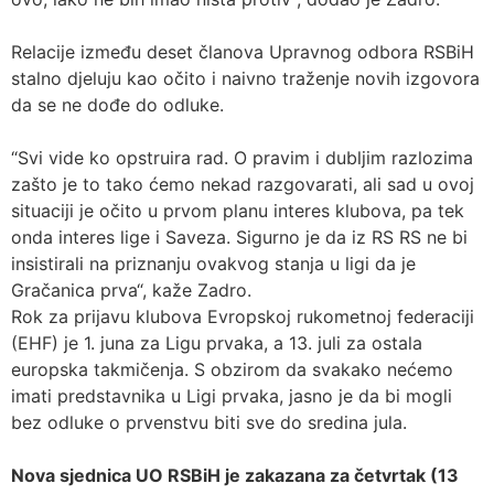
Relacije između deset članova Upravnog odbora RSBiH
stalno djeluju kao očito i naivno traženje novih izgovora
da se ne dođe do odluke.
“Svi vide ko opstruira rad. O pravim i dubljim razlozima
zašto je to tako ćemo nekad razgovarati, ali sad u ovoj
situaciji je očito u prvom planu interes klubova, pa tek
onda interes lige i Saveza. Sigurno je da iz RS RS ne bi
insistirali na priznanju ovakvog stanja u ligi da je
Gračanica prva“, kaže Zadro.
Rok za prijavu klubova Evropskoj rukometnoj federaciji
(EHF) je 1. juna za Ligu prvaka, a 13. juli za ostala
europska takmičenja. S obzirom da svakako nećemo
imati predstavnika u Ligi prvaka, jasno je da bi mogli
bez odluke o prvenstvu biti sve do sredina jula.
Nova sjednica UO RSBiH je zakazana za četvrtak (13