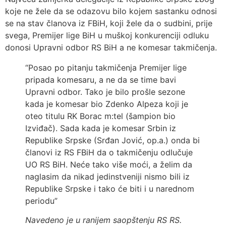
koje ne žele da se odazovu bilo kojem sastanku odnosi
se na stav članova iz FBiH, koji žele da o sudbini, prije
svega, Premijer lige BiH u muškoj konkurenciji odluku
donosi Upravni odbor RS BiH a ne komesar takmičenja.
“Posao po pitanju takmičenja Premijer lige
pripada komesaru, a ne da se time bavi
Upravni odbor. Tako je bilo prošle sezone
kada je komesar bio Zdenko Alpeza koji je
oteo titulu RK Borac m:tel (šampion bio
Izviđač). Sada kada je komesar Srbin iz
Republike Srpske (Srđan Jović, op.a.) onda bi
članovi iz RS FBiH da o takmičenju odlučuje
UO RS BiH. Neće tako više moći, a želim da
naglasim da nikad jedinstveniji nismo bili iz
Republike Srpske i tako će biti i u narednom
periodu”
Navedeno je u ranijem saopštenju RS RS.