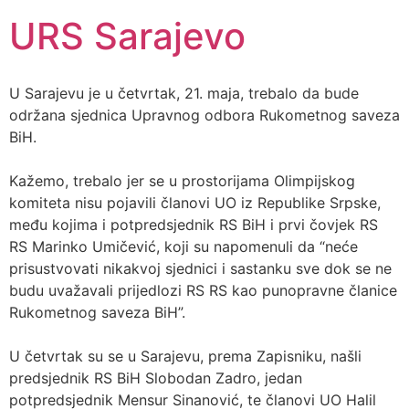
URS Sarajevo
U Sarajevu je u četvrtak, 21. maja, trebalo da bude
održana sjednica Upravnog odbora Rukometnog saveza
BiH.
Kažemo, trebalo jer se u prostorijama Olimpijskog
komiteta nisu pojavili članovi UO iz Republike Srpske,
među kojima i potpredsjednik RS BiH i prvi čovjek RS
RS Marinko Umičević, koji su napomenuli da “neće
prisustvovati nikakvoj sjednici i sastanku sve dok se ne
budu uvažavali prijedlozi RS RS kao punopravne članice
Rukometnog saveza BiH”.
U četvrtak su se u Sarajevu, prema Zapisniku, našli
predsjednik RS BiH Slobodan Zadro, jedan
potpredsjednik Mensur Sinanović, te članovi UO Halil