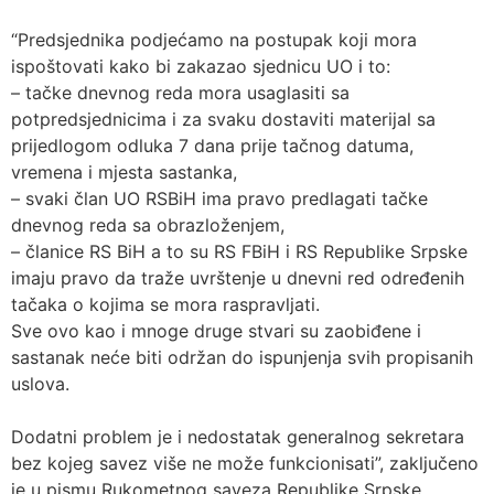
“Predsjednika podjećamo na postupak koji mora
ispoštovati kako bi zakazao sjednicu UO i to:
– tačke dnevnog reda mora usaglasiti sa
potpredsjednicima i za svaku dostaviti materijal sa
prijedlogom odluka 7 dana prije tačnog datuma,
vremena i mjesta sastanka,
– svaki član UO RSBiH ima pravo predlagati tačke
dnevnog reda sa obrazloženjem,
– članice RS BiH a to su RS FBiH i RS Republike Srpske
imaju pravo da traže uvrštenje u dnevni red određenih
tačaka o kojima se mora raspravljati.
Sve ovo kao i mnoge druge stvari su zaobiđene i
sastanak neće biti održan do ispunjenja svih propisanih
uslova.
Dodatni problem je i nedostatak generalnog sekretara
bez kojeg savez više ne može funkcionisati”, zaključeno
je u pismu Rukometnog saveza Republike Srpske.