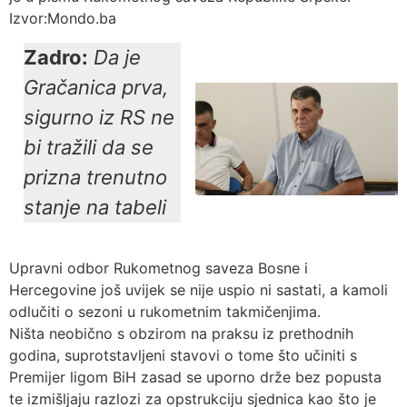
Izvor:Mondo.ba
Zadro:
Da je
Gračanica prva,
sigurno iz RS ne
bi tražili da se
prizna trenutno
stanje na tabeli
Upravni odbor Rukometnog saveza Bosne i
Hercegovine još uvijek se nije uspio ni sastati, a kamoli
odlučiti o sezoni u rukometnim takmičenjima.
Ništa neobično s obzirom na praksu iz prethodnih
godina, suprotstavljeni stavovi o tome što učiniti s
Premijer ligom BiH zasad se uporno drže bez popusta
te izmišljaju razlozi za opstrukciju sjednica kao što je