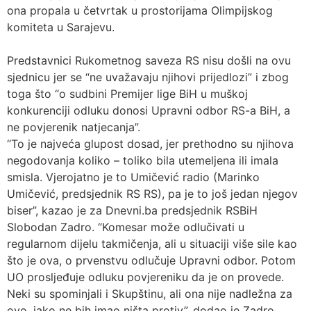
ona propala u četvrtak u prostorijama Olimpijskog
komiteta u Sarajevu.
Predstavnici Rukometnog saveza RS nisu došli na ovu
sjednicu jer se “ne uvažavaju njihovi prijedlozi” i zbog
toga što “o sudbini Premijer lige BiH u muškoj
konkurenciji odluku donosi Upravni odbor RS-a BiH, a
ne povjerenik natjecanja”.
“To je najveća glupost dosad, jer prethodno su njihova
negodovanja koliko – toliko bila utemeljena ili imala
smisla. Vjerojatno je to Umičević radio (Marinko
Umičević, predsjednik RS RS), pa je to još jedan njegov
biser”, kazao je za Dnevni.ba predsjednik RSBiH
Slobodan Zadro. “Komesar može odlučivati u
regularnom dijelu takmičenja, ali u situaciji više sile kao
što je ova, o prvenstvu odlučuje Upravni odbor. Potom
UO prosljeđuje odluku povjereniku da je on provede.
Neki su spominjali i Skupštinu, ali ona nije nadležna za
ovo, iako ne bih imao ništa protiv”, dodao je Zadro.