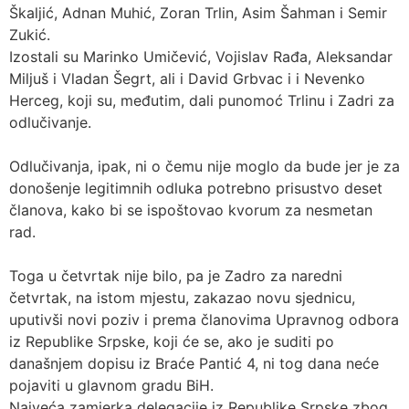
Škaljić, Adnan Muhić, Zoran Trlin, Asim Šahman i Semir
Zukić.
Izostali su Marinko Umičević, Vojislav Rađa, Aleksandar
Miljuš i Vladan Šegrt, ali i David Grbvac i i Nevenko
Herceg, koji su, međutim, dali punomoć Trlinu i Zadri za
odlučivanje.
Odlučivanja, ipak, ni o čemu nije moglo da bude jer je za
donošenje legitimnih odluka potrebno prisustvo deset
članova, kako bi se ispoštovao kvorum za nesmetan
rad.
Toga u četvrtak nije bilo, pa je Zadro za naredni
četvrtak, na istom mjestu, zakazao novu sjednicu,
uputivši novi poziv i prema članovima Upravnog odbora
iz Republike Srpske, koji će se, ako je suditi po
današnjem dopisu iz Braće Pantić 4, ni tog dana neće
pojaviti u glavnom gradu BiH.
Najveća zamjerka delegacije iz Republike Srpske zbog