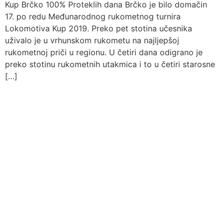
Kup Brčko 100% Proteklih dana Brčko je bilo domačin
17. po redu Međunarodnog rukometnog turnira
Lokomotiva Kup 2019. Preko pet stotina učesnika
uživalo je u vrhunskom rukometu na najljepšoj
rukometnoj priči u regionu. U četiri dana odigrano je
preko stotinu rukometnih utakmica i to u četiri starosne
[…]